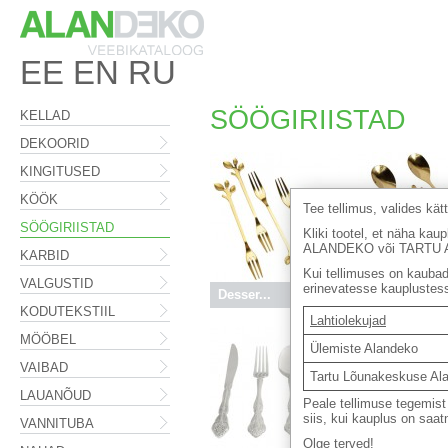
EE
EN
RU
SÖÖGIRIISTAD
KELLAD
DEKOORID
KINGITUSED
KÖÖK
Tee tellimus, valides kä
SÖÖGIRIISTAD
Kliki tootel, et näha 
ALANDEKO või TARTU 
KARBID
Kui tellimuses on kaubad 
VALGUSTID
erinevatesse kauplustes
Desser...
8.40 €
Desser...
KODUTEKSTIIL
Lahtiolekujad
MÖÖBEL
Ülemiste Alandeko
VAIBAD
Tartu Lõunakeskuse Al
LAUANÕUD
Peale tellimuse tegemist 
siis, kui kauplus on saat
VANNITUBA
Olge terved!