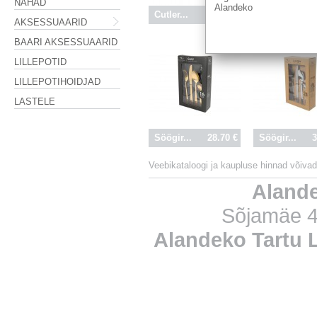
NAHAD
Alandeko
Cutler...
84.00 €
Cutler...
3
AKSESSUAARID
BAARI AKSESSUAARID
LILLEPOTID
LILLEPOTIHOIDJAD
LASTELE
Söögir...
28.70 €
Söögir...
3
Veebikataloogi ja kaupluse hinnad võivad 
Aland
Sõjamäe 4
Alandeko Tartu