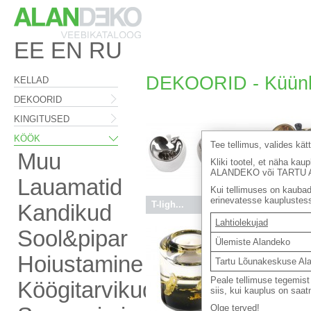
EE
EN
RU
DEKOORID - Küünl
KELLAD
DEKOORID
KINGITUSED
KÖÖK
Tee tellimus, valides kä
Muu
Kliki tootel, et näha 
ALANDEKO või TARTU 
Lauamatid
Kui tellimuses on kaubad 
erinevatesse kauplustes
T-ligh...
17.00 €
Küünla...
Kandikud
Lahtiolekujad
Sool&pipar
Ülemiste Alandeko
Hoiustamine
Tartu Lõunakeskuse Al
Peale tellimuse tegemist 
Köögitarvikud
siis, kui kauplus on saat
Olge terved!