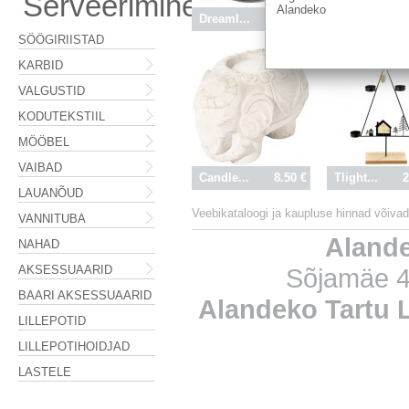
Serveerimine
Alandeko
Dreaml...
26.60 €
Candle...
1
SÖÖGIRIISTAD
KARBID
VALGUSTID
KODUTEKSTIIL
MÖÖBEL
VAIBAD
Candle...
8.50 €
Tlight...
2
LAUANÕUD
Veebikataloogi ja kaupluse hinnad võivad 
VANNITUBA
Aland
NAHAD
AKSESSUAARID
Sõjamäe 4
BAARI AKSESSUAARID
Alandeko Tartu
LILLEPOTID
LILLEPOTIHOIDJAD
LASTELE